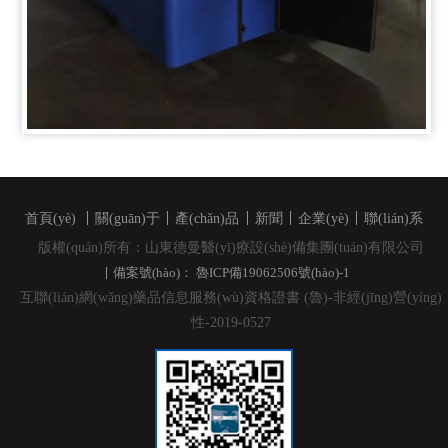
首頁(yè)
關(guān)于
產(chǎn)品
新聞
企業(yè)
聯(lián)系
版權(quán)所有：山東德曼醫(yī)療設(shè)備集團(tuán)有限公司
備案號(hào)： 魯ICP備19062506號(hào)-1
互聯(lián)網(wǎng)藥品信息服務(wù)資格證書 (魯)-非經(jīng)營(yíng)
性-2019-0527