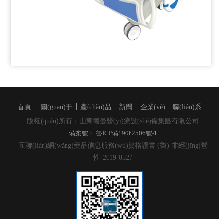
首頁
關(guān)于
產(chǎn)品
新聞
企業(yè)
聯(lián)系
版權(quán)所有：山東德曼醫(yī)療設(shè)備集團有限公司
備案號： 魯ICP備19062506號-1
互聯(lián)網(wǎng)藥品信息服務(wù)資格證書 (魯)-非經(jīng)營
性-2019-0527